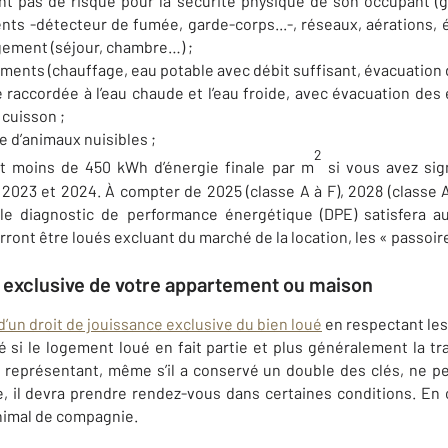
t pas de risque pour la sécurité physique de son occupant (g
nts -détecteur de fumée, garde-corps...-, réseaux, aérations, 
ogement (séjour, chambre…) ;
ments (chauffage, eau potable avec débit suffisant, évacuatio
 raccordée à l’eau chaude et l’eau froide, avec évacuation des
 cuisson ;
 d’animaux nuisibles ;
2
 moins de 450 kWh d’énergie finale par m
si vous avez sig
 2023 et 2024. À compter de 2025 (classe A à F), 2028 (classe A 
le diagnostic de performance énergétique (DPE) satisfera a
ront être loués excluant du marché de la location, les « passoir
e exclusive de votre appartement ou maison
d’un droit de jouissance exclusive du bien loué
en respectant les 
 si le logement loué en fait partie et plus généralement la tra
on représentant, même s’il a conservé un double des clés, ne 
, il devra prendre rendez-vous dans certaines conditions. En 
animal de compagnie.