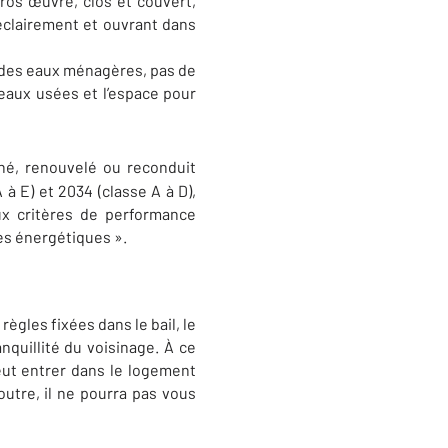
ros œuvre, clos et couvert,
éclairement et ouvrant dans
n des eaux ménagères, pas de
 eaux usées et l’espace pour
né, renouvelé ou reconduit
à E) et 2034 (classe A à D),
ux critères de performance
es énergétiques ».
règles fixées dans le bail, le
nquillité du voisinage. À ce
peut entrer dans le logement
outre, il ne pourra pas vous