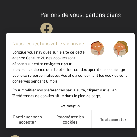
Parlons de vous, parlons biens
Votre agence est notée
Achat
Location
Vente
Gestion
9,3
/
10
9,9/10