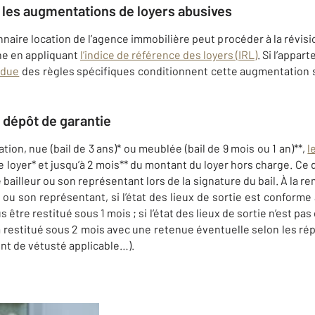
 les augmentations de loyers abusives
nnaire location de l’agence immobilière peut procéder à la révision
nne en appliquant
l’indice de référence des loyers (IRL)
. Si l’appa
ndue
des règles spécifiques conditionnent cette augmentation
dépôt de garantie
tion, nue (bail de 3 ans)* ou meublée (bail de 9 mois ou 1 an)**,
l
de loyer* et jusqu’à 2 mois** du montant du loyer hors charge. Ce
 bailleur ou son représentant lors de la signature du bail. À la r
ou son représentant, si l’état des lieux de sortie est conforme à 
être restitué sous 1 mois ; si l’état des lieux de sortie n’est pas
 restitué sous 2 mois avec une retenue éventuelle selon les ré
ent de vétusté applicable…).