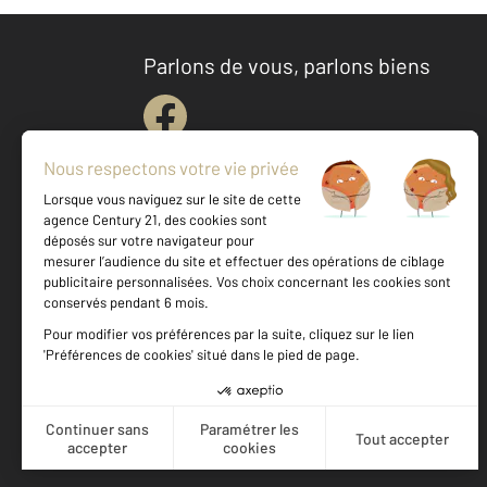
Parlons de vous, parlons biens
Votre agence est notée
Achat
Location
Vente
Gestion
9,3
/
10
9,9/10