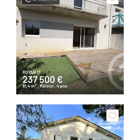
ROYAN 17
237 500 €
2
81,4 m
, Maison
, 4 pcs