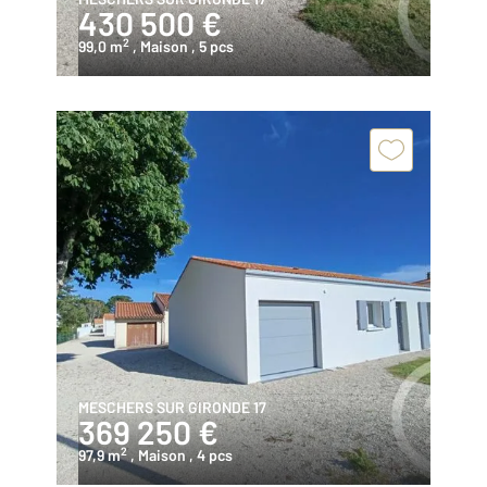
430 500 €
2
99,0 m
, Maison
, 5 pcs
MESCHERS SUR GIRONDE 17
369 250 €
2
97,9 m
, Maison
, 4 pcs