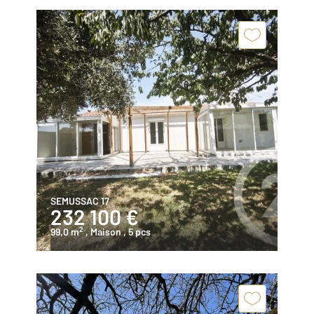
SEMUSSAC 17
232 100 €
2
99,0 m
, Maison
, 5 pcs