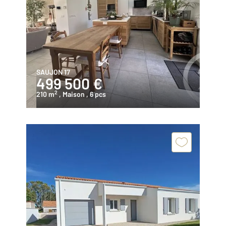
SAUJON 17
499 500 €
2
210 m
, Maison
, 6 pcs