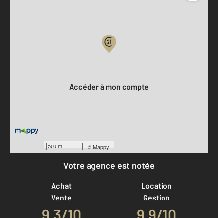
Parlons de vous, parlons biens
Votre compte :
Accéder à mon compte
500 m
©
Mappy
Votre agence est notée
Achat
Location
Vente
Gestion
9,3
/
10
9,9/10