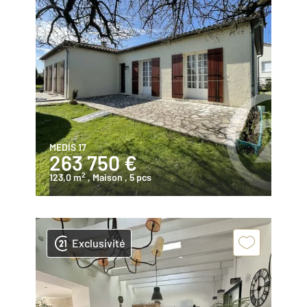
MEDIS 17
263 750 €
2
123,0 m
, Maison
, 5 pcs
Exclusivité