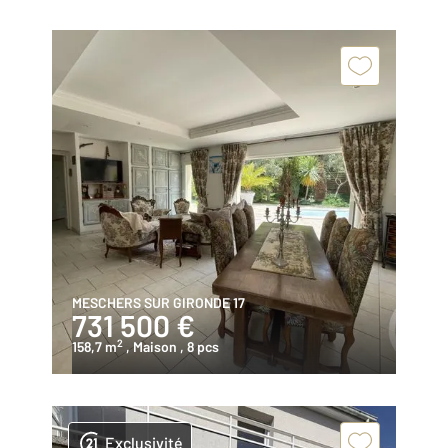
MESCHERS SUR GIRONDE 17
731 500 €
2
158,7 m
, Maison
, 8 pcs
Exclusivité