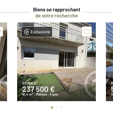
Biens se rapprochant
de votre recherche
Exclusivité
ROYAN 17
R
237 500 €
2
81,4 m
, Maison
, 4 pcs
1