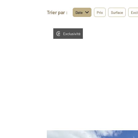
Trier par :
Date
Prix
Surface
Excl
Exclusivité