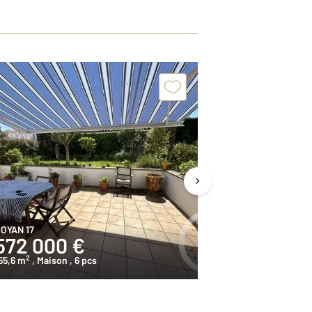
OYAN 17
ROYAN 17
572 000 €
399 000
2
2
55,6 m
, Maison
, 6 pcs
102,7 m
, Maiso