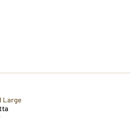
d Large
tta
0