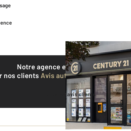
ssage
agence
Notre agence est notée
9,3/10
r nos clients
Avis authentifiés par Qualite
Voir tous les avis clients