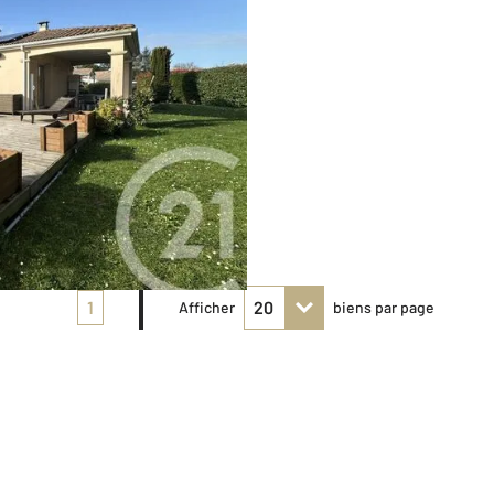
1
Afficher
biens par page